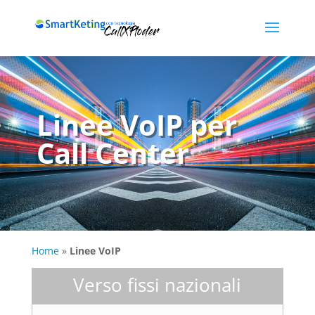
Linee VoIP per
Call Center
Home
»
Linee VoIP
Verso fissi nazionali